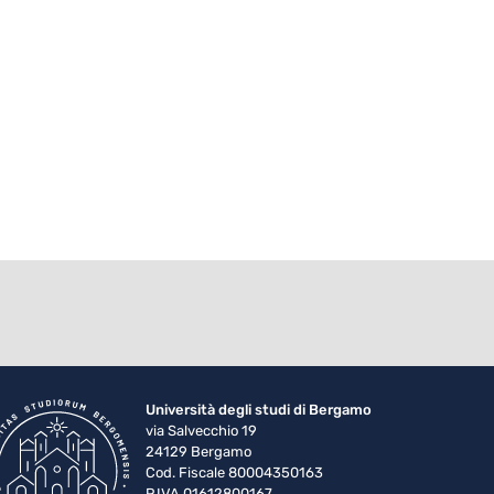
Università degli studi di Bergamo
via Salvecchio 19
24129 Bergamo
Cod. Fiscale 80004350163
P.IVA 01612800167