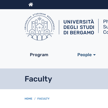
Info
Navigazione princip
Program
People
Faculty
BREADCRUMB
HOME
FACULTY