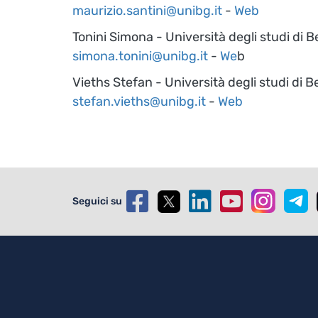
maurizio.santini@unibg.it
-
Web
Tonini Simona - Università degli studi di
simona.tonini@unibg.it
-
We
b
Vieths Stefan - Università degli studi di
stefan.vieths@unibg.it
-
Web
Seguici su