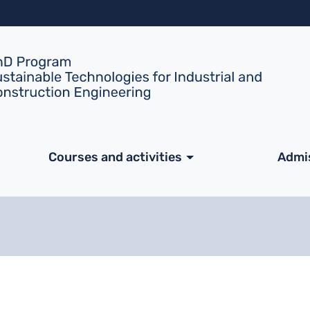
Salta al contenuto principa
ale
Courses and activities
Admi