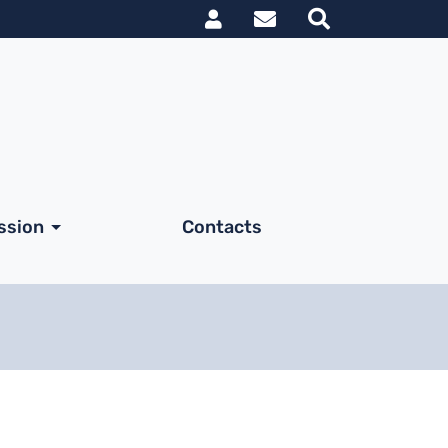
Link utili utent
le
ssion
Contacts