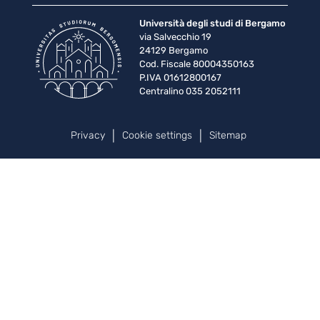
Università degli studi di Bergamo
via Salvecchio 19
24129 Bergamo
Cod. Fiscale 80004350163
P.IVA 01612800167
Centralino 035 2052111
Piè di pagina
Privacy
Cookie settings
Sitemap